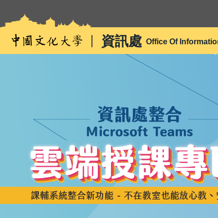
跳
到
主
資訊處
Office Of Informati
要
內
容
區
雲端授課專區