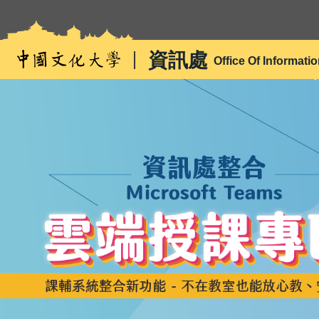
跳
到
主
資訊處
Office Of Informati
要
內
容
區
雲端授課專區