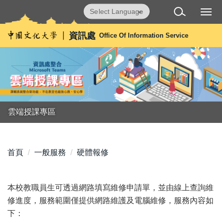
跳
Powered by
Translate
到
主
資訊處
Office Of Information Service
要
內
容
區
雲端授課專區
首頁
一般服務
硬體報修
本校教職員生可透過網路填寫維修申請單，並由線上查詢維
修進度，服務範圍僅提供網路維護及電腦維修，服務內容如
下：