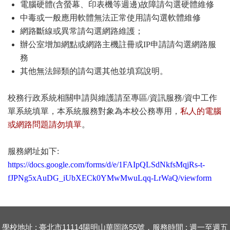
電腦硬體(含螢幕、印表機等週邊)故障請勾選硬體維修
中毒或一般應用軟體無法正常使用請勾選軟體維修
網路斷線或異常請勾選網路維護；
辦公室增加網點或網路主機註冊或IP申請請勾選網路服
務
其他無法歸類的請勾選其他並填寫說明。
校務行政系統相關申請與維護請至專區/資訊服務/資中工作
單系統填單，本系統服務對象為本校公務專用，
私人的電腦
或網路問題請勿填單
。
服務網址如下:
https://docs.google.com/forms/d/e/1FAIpQLSdNkfsMqjRs-t-
fJPNg5xAuDG_iUbXECk0YMwMwuLqq-LrWaQ/viewform
學校地址 : 臺北市11114陽明山華岡路55號，服務時間 : 週一至週五