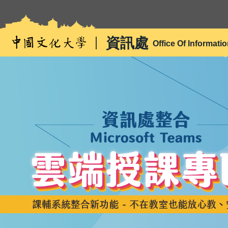
跳
到
主
資訊處
Office Of Informati
要
內
容
區
雲端授課專區