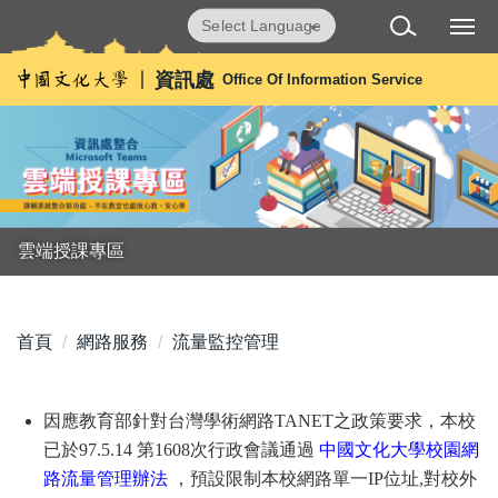
跳
Powered by
Translate
到
主
資訊處
Office Of Information Service
要
內
容
區
雲端授課專區
首頁
網路服務
流量監控管理
因應教育部針對台灣學術網路TANET之政策要求，本校
已於97.5.14 第1608次行政會議通過
中國文化大學校園網
路流量管理辦法
，預設限制本校網路單一IP位址,對校外