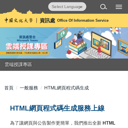
跳
Powered by
Translate
到
主
資訊處
Office Of Information Service
要
內
容
區
雲端授課專區
首頁
一般服務
HTML網頁程式碼生成
HTML網頁程式碼生成服務上線
為了讓網頁與公告製作更簡單，我們推出全新
HTML