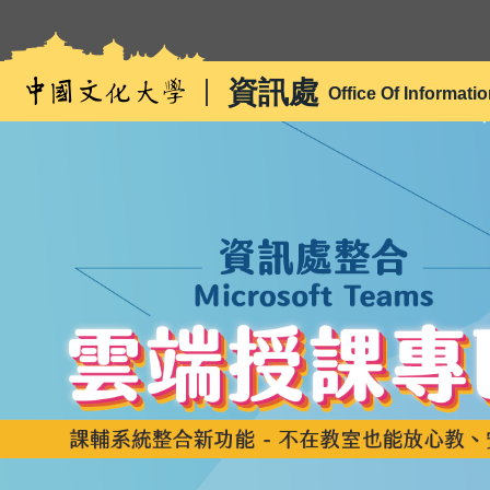
跳
到
主
資訊處
Office Of Informati
要
內
容
區
雲端授課專區